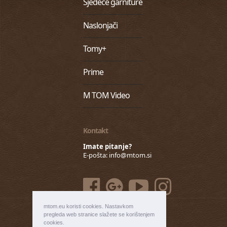
Sjedeće garniture
Naslonjači
Tomy+
Prime
M TOM Video
Kontakt
Imate pitanje?
E-pošta:
info@mtom.si
mtom.eu koristi cookies. Nastavkom
pregleda web stranice slažete se korištenjem
cookies.