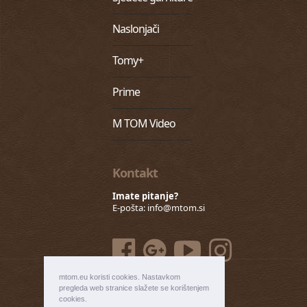
Naslonjači
Tomy+
Prime
M TOM Video
Kontakt
Imate pitanje?
E-pošta:
info@mtom.si
mtom.eu koristi cookies. Nastavkom
pregleda web stranice slažete se korištenjem
cookies.