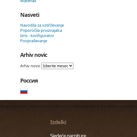
Materiali
Nasveti
Navodila za vzdrževanje
Priporočila proizvajalca
Izris - konfigurator
Povpraševanje
Arhiv novic
Arhiv novic
Россия
Izdelki
Sjedeće garniture