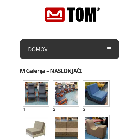
DOMOV
M Galerija – NASLONJAČI
1
2
3