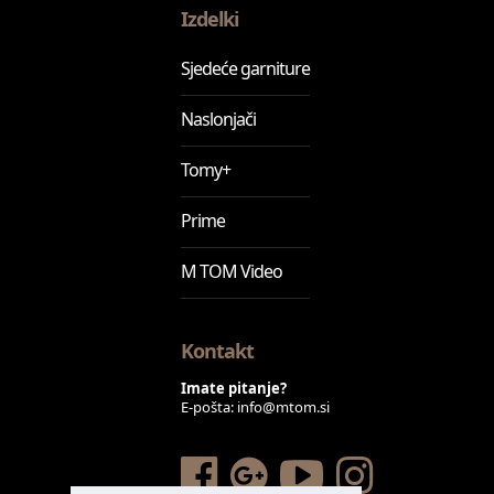
Izdelki
Sjedeće garniture
Naslonjači
Tomy+
Prime
M TOM Video
Kontakt
Imate pitanje?
E-pošta:
info@mtom.si