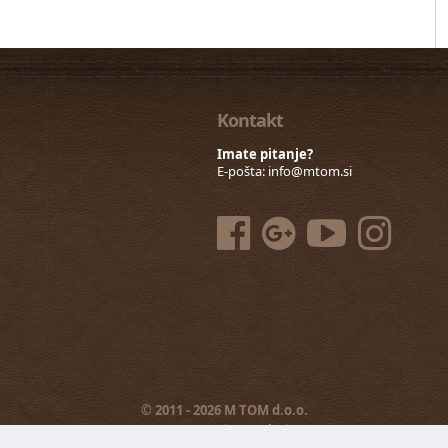
Kontakt
Imate pitanje?
E-pošta:
info@mtom.si
© 2011 - 2026 M TOM d.o.o.
Prva stran
|
Kontakt
|